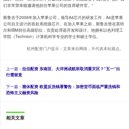
们非常荣幸能邀请他担任苹果公司的首席硬件官。”
斯鲁吉于2008年加入苹果公司，领导A4芯片的研发工作，A4是苹果
公司自主设计的首款系统级芯片。在加入苹果之前，斯鲁吉曾在英特
尔和IBM担任高级职位，负责处理器开发和设计。他拥有以色列理工
学院（Technion）计算机科学专业的学士和硕士学位。
杭州配资门户提示：文章来自网络，不代表本站观点。
上一篇：
拉伯配资 东南亚、大洋洲成航班取消重灾区？“五一”出
行需留意
下一篇：
雅休配资 欧盟反洗钱署警告：加密货币面临严重洗钱和
恐怖主义融资风险
相关文章