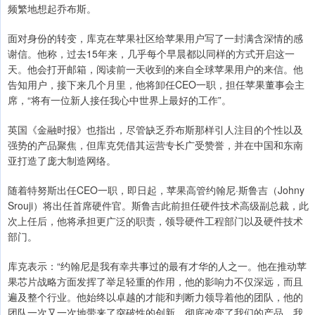
频繁地想起乔布斯。
面对身份的转变，库克在苹果社区给苹果用户写了一封满含深情的感
谢信。他称，过去15年来，几乎每个早晨都以同样的方式开启这一
天。他会打开邮箱，阅读前一天收到的来自全球苹果用户的来信。他
告知用户，接下来几个月里，他将卸任CEO一职，担任苹果董事会主
席，“将有一位新人接任我心中世界上最好的工作”。
英国《金融时报》也指出，尽管缺乏乔布斯那样引人注目的个性以及
强势的产品聚焦，但库克凭借其运营专长广受赞誉，并在中国和东南
亚打造了庞大制造网络。
随着特努斯出任CEO一职，即日起，苹果高管约翰尼·斯鲁吉（Johny
Srouji）将出任首席硬件官。斯鲁吉此前担任硬件技术高级副总裁，此
次上任后，他将承担更广泛的职责，领导硬件工程部门以及硬件技术
部门。
库克表示：“约翰尼是我有幸共事过的最有才华的人之一。他在推动苹
果芯片战略方面发挥了举足轻重的作用，他的影响力不仅深远，而且
遍及整个行业。他始终以卓越的才能和判断力领导着他的团队，他的
团队一次又一次地带来了突破性的创新，彻底改变了我们的产品。我