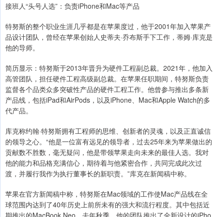
接班人“头号人选”：负责iPhone和Mac等产品
特努斯的整个职业生涯几乎都是在苹果度过，他于2001年加入苹果产
品设计团队，曾经在苹果创始人史蒂夫·乔布斯手下工作，蒂姆·库克是
他的导师。
简历显示：特努斯于2013年晋升为硬件工程副总裁。2021年，他加入
高管团队，担任硬件工程高级副总裁。在苹果任职期间，特努斯负责
监督各个品类众多突破性产品的硬件工程工作。他曾参与推出多条新
产品线，包括iPad和AirPods，以及iPhone、Mac和Apple Watch的多
代产品。
库克称约翰·特努斯拥有工程师的思维、创新者的灵魂，以及正直诚信
的领导之心。“他是一位富有远见的领导者，过去25年来为苹果做出的
贡献数不胜数，毫无疑问，他是带领苹果走向未来的最佳人选。我对
他的能力和品格充满信心，期待着与他紧密合作，共同完成此次过
渡，并履行我作为执行董事长的新职责。”库克在新闻稿中称。
苹果在官方新闻稿中称，特努斯在Mac领域的工作使Mac产品线在全
球范围内达到了40年历史上前所未有的强大和流行程度。其中包括近
期推出的MacBook Neo。去年秋季，他的团队推出了全新设计的iPho