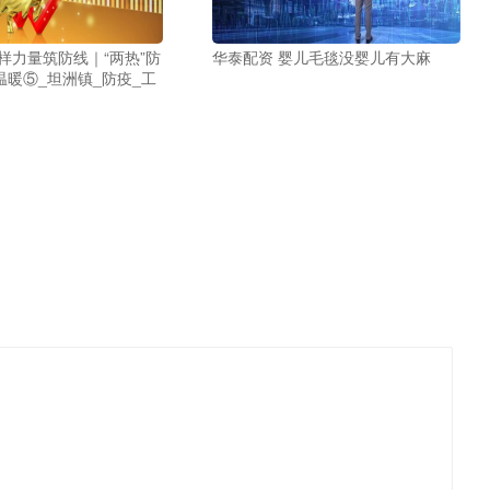
样力量筑防线｜“两热”防
华泰配资 婴儿毛毯没婴儿有大麻
温暖⑤_坦洲镇_防疫_工