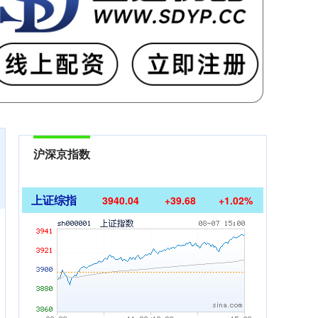
沪深京指数
上证综指
3940.04
+39.68
+1.02%