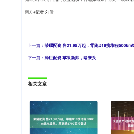
南方+记者 刘倩
上一篇：
荣耀配资 售21.98万起，零跑D19携增程500k
下一篇：
泽巨配资 苹果新帅，啥来头
相关文章