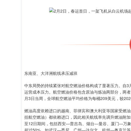
东南亚、大洋洲航线承压减班
中东局势的持续紧张对航空燃油价格构成了显著压力。自3
运营成本压力。航空燃油价格包含原油与炼油两部分，两者近
月3日当周，全球航空燃油平均价格为每桶209美元，较2026
燃油高度依赖进口的越南、菲律宾和澳大利亚等国家受燃油
括航空燃油）都依赖进口，因此相关航线率先调升燃油附加
至12日期间，包括西安—普吉岛、烟台—曼谷、厦门—万
超过50%，如武汉—悉尼、广州—达尔文、杭州—奥克兰