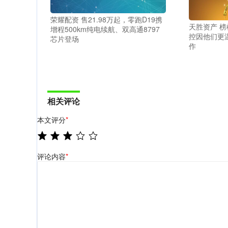
荣耀配资 售21.98万起，零跑D19携
天胜资产 榜
增程500km纯电续航、双高通8797
控因他们更
芯片登场
作
相关评论
本文评分
*
评论内容
*