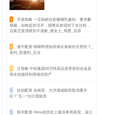
​开源策略 一宝妈称在影楼哺乳被拍：要求删
1
视频，却称监控没开，报警后发现拍下全过程，
店家态度强硬拒不道歉_唐女士_母婴_后浪
​速牛配资 情绪料理如何保证食材的天然性？_
2
系列_防腐剂_五谷
​泛策略 中铝集团20万吨高品质变形铝合金及
3
再生铝循环利用项目投产
​拉伯配资 东南亚、大洋洲成航班取消重灾
4
区？“五一”出行需留意
​联丰配资 Hims创历史上最佳单周表现，该公
5