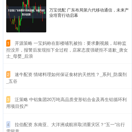
万宝优配 广东布局第六代移动通信，未来产
业培育行动启幕
​开源策略 一宝妈称在影楼哺乳被拍：要求删视频，却称监
1
控没开，报警后发现拍下全过程，店家态度强硬拒不道歉_唐女
士_母婴_后浪
​速牛配资 情绪料理如何保证食材的天然性？_系列_防腐剂
2
_五谷
​泛策略 中铝集团20万吨高品质变形铝合金及再生铝循环利
3
用项目投产
​拉伯配资 东南亚、大洋洲成航班取消重灾区？“五一”出行
4
需留意