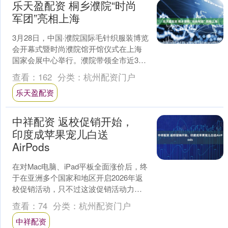
乐天盈配资 桐乡濮院“时尚
军团”亮相上海
3月28日，中国·濮院国际毛针织服装博览
会开幕式暨时尚濮院馆开馆仪式在上海
国家会展中心举行。濮院带领全市近30
家毛衫企业、市场商户和设计师品牌再
查看：
162
分类：
杭州配资门户
次组团亮相上海，....
乐天盈配资
中祥配资 返校促销开始，
印度成苹果宠儿白送
AirPods
在对Mac电脑、iPad平板全面涨价后，终
于在亚洲多个国家和地区开启2026年返
校促销活动，只不过这波促销活动力度
锐减，国内不能用国补，也没有免费耳
查看：
74
分类：
杭州配资门户
机，只有印度....
中祥配资