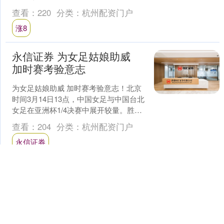
点。Wind资讯数据显示，截至8月26日....
查看：
220
分类：
杭州配资门户
涨8
永信证券 为女足姑娘助威
加时赛考验意志
为女足姑娘助威 加时赛考验意志！北京
时间3月14日13点，中国女足与中国台北
女足在亚洲杯1/4决赛中展开较量。胜者
将直接获得2027年巴西女足世界杯的参
查看：
204
分类：
杭州配资门户
赛资格，....
永信证券
洪萨速配 eStar全员评论区
开麦互动 秀出你的歌声
eStar全员评论区开麦互动 秀出你的歌
声！家门口的“星光大道”来了！2026市民
歌手争霸赛“声动闵行·我是歌王”等你来展