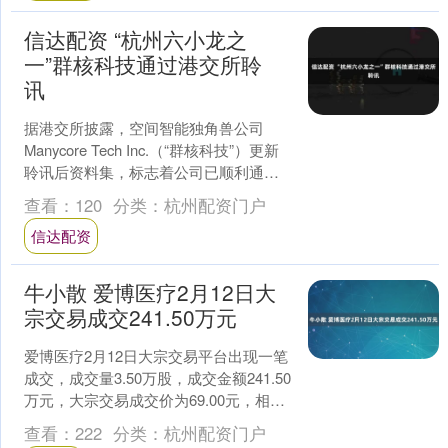
信达配资 “杭州六小龙之
一”群核科技通过港交所聆
讯
据港交所披露，空间智能独角兽公司
Manycore Tech Inc.（“群核科技”）更新
聆讯后资料集，标志着公司已顺利通过
港交所上市聆讯。若顺利完成挂牌，群
查看：
120
分类：
杭州配资门户
核科....
信达配资
牛小散 爱博医疗2月12日大
宗交易成交241.50万元
爱博医疗2月12日大宗交易平台出现一笔
成交，成交量3.50万股，成交金额241.50
万元，大宗交易成交价为69.00元，相对
今日收盘价溢价15.10%。该笔交易....
查看：
222
分类：
杭州配资门户