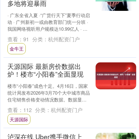
多地将迎暴雨
· 广东全省入夏 ·“广货行天下”夏季行动启
动 · 广州新初一或由教育部门统一分班 ·
我国网络视听用户规模达10.99亿人 · 哈
啰回应违规超量投放 · 迪拜....
查看：
91
分类：
杭州配资门户
金牛王
天源国际 最新房价数据出
炉！楼市“小阳春”全面显现
楼市“小阳春”成色十足。4月16日，国家
统计局发布2026年3月70个大中城市商品
住宅销售价格变动情况数据。数据显
示，在70个大中城市中，一线城市商品
查看：
112
分类：
杭州配资门户
住宅销售价....
天源国际
泸深在线 Uber携手微信上