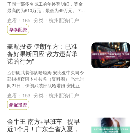
了固一部多名员工的年终奖明细，奖金
最高的为610万元，最低为49万元。 7月
15日晚，“博时基金内部工资数据库遭泄
查看：
165
分类：
杭州配资门户
露”一事在....
华泰配资
豪配投资 伊朗军方：已准
备好果断回应“敌方违背承
诺的行为”
△伊朗武装部队哈塔姆·安比亚中央司令
部指挥官阿卜杜拉希（资料图） 当地时
间21日，伊朗武装部队哈塔姆·安比亚中
央司令部指挥官阿卜杜拉希表示，伊朗
查看：
153
分类：
杭州配资门户
已准备好对“敌方....
豪配投资
金牛王 南方+早班车 | 提早
近1个月！广东全省入夏，