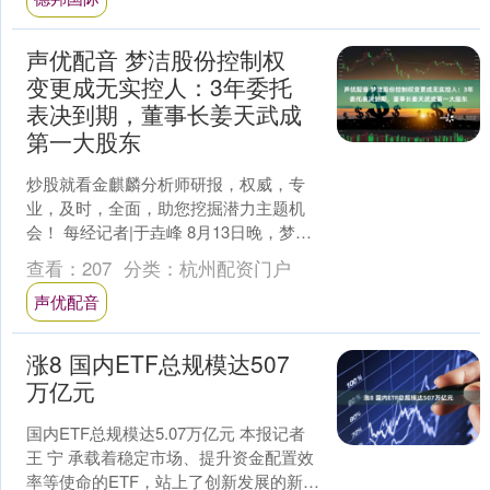
声优配音 梦洁股份控制权
变更成无实控人：3年委托
表决到期，董事长姜天武成
第一大股东
炒股就看金麒麟分析师研报，权威，专
业，及时，全面，助您挖掘潜力主题机
会！ 每经记者|于垚峰 8月13日晚，梦洁
股份（SZ002397，股价3.63元，市值
查看：
207
分类：
杭州配资门户
27.....
声优配音
涨8 国内ETF总规模达507
万亿元
国内ETF总规模达5.07万亿元 本报记者
王 宁 承载着稳定市场、提升资金配置效
率等使命的ETF，站上了创新发展的新起