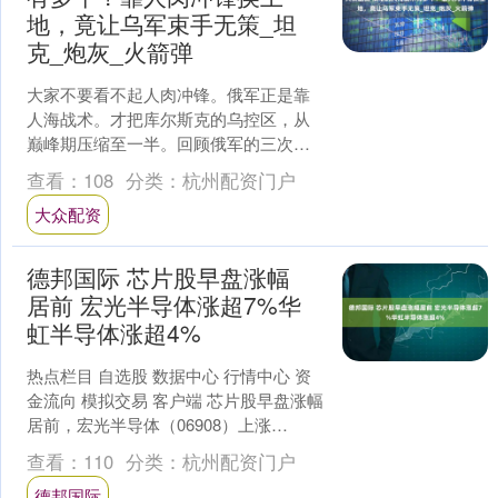
地，竟让乌军束手无策_坦
克_炮灰_火箭弹
大家不要看不起人肉冲锋。俄军正是靠
人海战术。才把库尔斯克的乌控区，从
巅峰期压缩至一半。回顾俄军的三次大
反攻，第一次用的是钳形战术，没想到
查看：
108
分类：
杭州配资门户
乌军鸟枪换炮，把铁钳给掰....
大众配资
德邦国际 芯片股早盘涨幅
居前 宏光半导体涨超7%华
虹半导体涨超4%
热点栏目 自选股 数据中心 行情中心 资
金流向 模拟交易 客户端 芯片股早盘涨幅
居前，宏光半导体（06908）上涨
7.14%，报0.60港元；华虹半导体
查看：
110
分类：
杭州配资门户
（013....
德邦国际