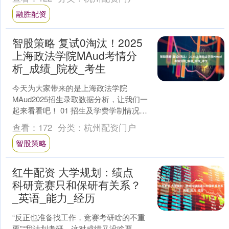
融胜配资
智股策略 复试0淘汰！2025
上海政法学院MAud考情分
析_成绩_院校_考生
今天为大家带来的是上海政法学院
MAud2025招生录取数据分析，让我们一
起来看看吧！ 01 招生及学费学制情况
2025全日制MAud分数线为194分 全日制
查看：
172
分类：
杭州配资门户
M....
智股策略
红牛配资 大学规划：绩点
科研竞赛只和保研有关系？
_英语_能力_经历
“反正也准备找工作，竞赛考研啥的不重
要”“我计划考研，这对成绩又没啥要