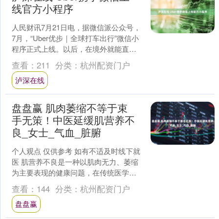
线官方小程序
人民财讯7月21日电，据微信派公众号，
7月，“Uber优步｜全球打车出行”微信小
程序正式上线。以后，在境外就能直接
在微信内用Uber小程序打车，不用下载
查看：
211
分类：
杭州配资门户
APP。....
泸深在线
盘盘赢 肌肉萎缩不等于束
手无策！中医延缓肌营养不
良_女士_气血_脏腑
个人观点 仅供参考 如有不适及时线下就
医 肌营养不良是一种以肌肉无力、萎缩
为主要表现的健康问题，在传统医学
中，多归属于“痿证”范畴，认为与脾、
查看：
144
分类：
杭州配资门户
肾、肝等脏腑功能失....
盘盘赢