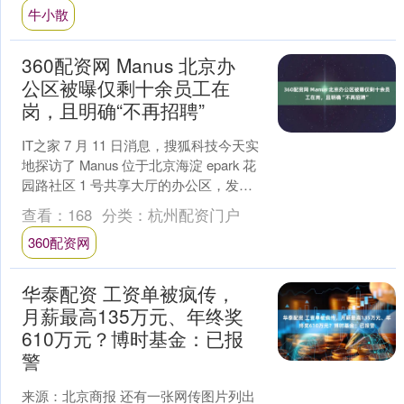
牛小散
360配资网 Manus 北京办
公区被曝仅剩十余员工在
岗，且明确“不再招聘”
IT之家 7 月 11 日消息，搜狐科技今天实
地探访了 Manus 位于北京海淀 epark 花
园路社区 1 号共享大厅的办公区，发现
该区域仅剩十几人在工作。 ....
查看：
168
分类：
杭州配资门户
360配资网
华泰配资 工资单被疯传，
月薪最高135万元、年终奖
610万元？博时基金：已报
警
来源：北京商报 还有一张网传图片列出