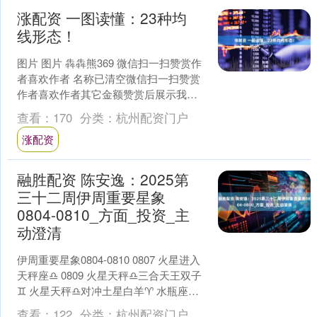
涨配资 一图读懂：23种均
线形态！
图片 图片 犇犇熊369 微信扫一扫赞赏作
者喜欢作者 名称已清空微信扫一扫赞赏
作者喜欢作者其它金额赞赏后展示我的
头像文章暂无文章其它金额赞赏金额¥最
查看：
170
分类：
杭州配资门户
低赞赏 ¥0....
涨配资
融胜配资 陈安逸：2025第
三十二周伊周重要星象
0804-0810_方面_投资_主
动澄清
伊周重要星象0804-0810 0807 火星进入
天秤座♎ 0809 火星天秤♎三合天王双子
♊ 火星天秤♎对冲土星白羊♈ 水瓶座满
月♒ 0810 火星天秤♎对冲....
查看：
122
分类：
杭州配资门户