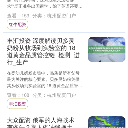
求”“反正准备出国留学，除了英语还要准
备啥呢”……很多人在听到大一就要规划
查看：
153
分类：
杭州配资门户
成绩、科研竞赛、....
红牛配资
丰汇投资 深度解读贝多灵
奶粉从牧场到实验室的 18
道黄金品质管控链_检测_进
行_生产
在婴幼儿奶粉市场中，品质是所有父母
最为关注的核心要素。贝多灵奶粉凭借
其从牧场到实验室的 18 道黄金品质管控
链，在激烈的市场竞争中脱颖而出，为
查看：
108
分类：
杭州配资门户
宝宝们的健康成长筑....
丰汇投资
大众配资 俄军的人海战术
有多牛？靠人肉冲锋换土