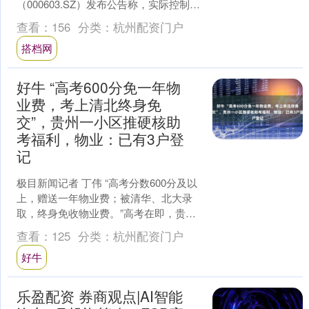
（000603.SZ）发布公告称，实际控制人
赵满堂收到证监会下发的《立案告知
查看：
156
分类：
杭州配资门户
书》，因涉嫌信息披露违....
搭档网
好牛 “高考600分免一年物
业费，考上清北终身免
交”，贵州一小区推硬核助
考福利，物业：已有3户登
记
极目新闻记者 丁伟 “高考分数600分及以
上，赠送一年物业费；被清华、北大录
取，终身免收物业费。”高考在即，贵州
毕节一小区推出减免物业费的助考福
查看：
125
分类：
杭州配资门户
利，引发网友一片....
好牛
乐盈配资 券商观点|AI智能