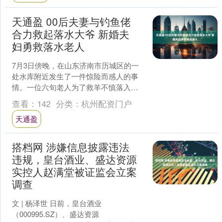
天通盈 00后夫妻与钓鱼佬
合力救起落水大爷 新婚夫
妇勇救落水老人
7月3日傍晚，在山东济南市历城区的一
处水库附近发生了一件惊险而感人的事
情。一位六旬老人为了救羊不慎落入水
中，危急时刻，一对新婚夫妇朱加旭和
查看：
142
分类：
杭州配资门户
李雪以及两名钓鱼的市民....
天通盈
搭档网 涉嫌信息披露违法
违规，皇台酒业、盛达资源
实控人赵满堂被证监会立案
调查
文 | 杨泽世 日前，皇台酒业
（000995.SZ）、盛达资源