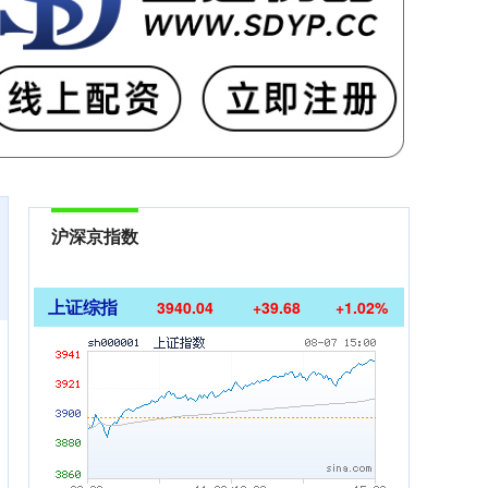
沪深京指数
上证综指
3940.04
+39.68
+1.02%