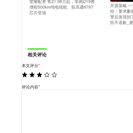
荣耀配资 售21.98万起，零跑D19携
开源策略 
增程500km纯电续航、双高通8797
拍：要求删
芯片登场
警后发现拍
拒不道歉_唐
相关评论
本文评分
*
评论内容
*