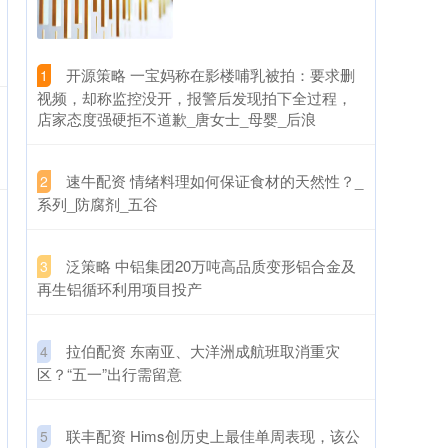
​开源策略 一宝妈称在影楼哺乳被拍：要求删
1
视频，却称监控没开，报警后发现拍下全过程，
店家态度强硬拒不道歉_唐女士_母婴_后浪
​速牛配资 情绪料理如何保证食材的天然性？_
2
系列_防腐剂_五谷
​泛策略 中铝集团20万吨高品质变形铝合金及
3
再生铝循环利用项目投产
​拉伯配资 东南亚、大洋洲成航班取消重灾
4
区？“五一”出行需留意
​联丰配资 Hims创历史上最佳单周表现，该公
5